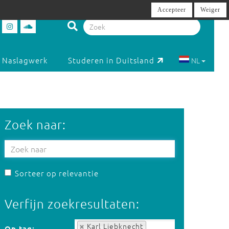
Accepteer
Weiger
Naslagwerk
Studeren in Duitsland
NL
Zoek naar:
Sorteer op relevantie
Verfijn zoekresultaten:
Op tag:
Karl Liebknecht
Op tag: