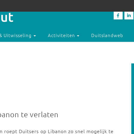
& Uitwisseling
Activiteiten
Duitslandweb
banon te verlaten
n roept Duitsers op Libanon zo snel mogelijk te