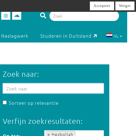
Accepteer
Weiger
Naslagwerk
Studeren in Duitsland
NL
Zoek naar:
Sorteer op relevantie
Verfijn zoekresultaten:
Op tag:
Hezbollah
Op tag: