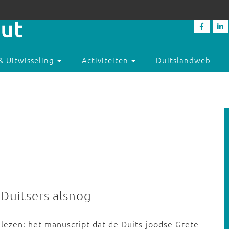
& Uitwisseling
Activiteiten
Duitslandweb
Duitsers alsnog
elezen: het manuscript dat de Duits-joodse Grete