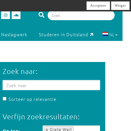
Accepteer
Weiger
Naslagwerk
Studeren in Duitsland
NL
Zoek naar:
Sorteer op relevantie
Verfijn zoekresultaten:
Op tag:
Grete Weil
Op tag: