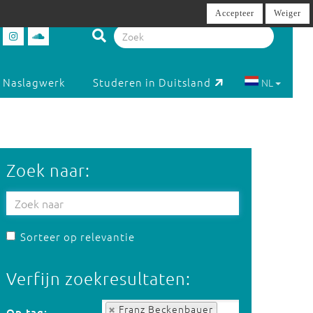
Accepteer
Weiger
Naslagwerk
Studeren in Duitsland
NL
Zoek naar:
Sorteer op relevantie
Verfijn zoekresultaten:
Op tag:
Franz Beckenbauer
Op tag: