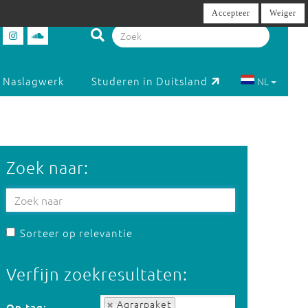
Accepteer
Weiger
Naslagwerk
Studeren in Duitsland
NL
Zoek naar:
Sorteer op relevantie
Verfijn zoekresultaten:
Op tag:
Agrarpaket
Op tag: