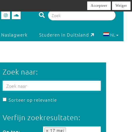
Accepteer
Weiger
Naslagwerk
Studeren in Duitsland
NL
Zoek naar:
Sorteer op relevantie
Verfijn zoekresultaten:
Op tag:
17 mei
Op tag: