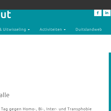
& Uitwisseling
Activiteiten
Duitslandweb
alle
e Tag gegen Homo-, Bi-, Inter- und Transphobie