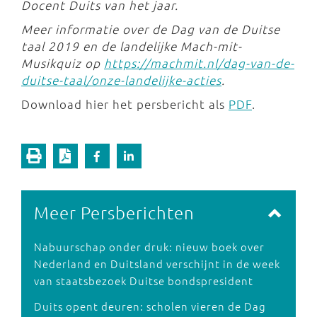
Docent Duits van het jaar.
Meer informatie over de Dag van de Duitse
taal 2019 en de landelijke Mach-mit-
Musikquiz op
https://machmit.nl/dag-van-de-
duitse-taal/onze-landelijke-acties
.
Download hier het persbericht als
PDF
.
Meer Persberichten
Nabuurschap onder druk: nieuw boek over
Nederland en Duitsland verschijnt in de week
van staatsbezoek Duitse bondspresident
Duits opent deuren: scholen vieren de Dag