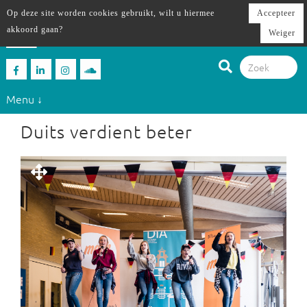
Op deze site worden cookies gebruikt, wilt u hiermee
Accepteer
akkoord gaan?
Weiger
Menu ↓
Duits verdient beter