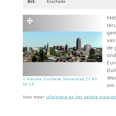
Enschede
Ort:
Me
ter
gem
van
de 
ond
Eur
Dui
Wo
©
Kleuske
,
Enschede, binnenstad
,
CC BY-
SA 3.0
om 
Voor meer
informatie en het gehele progr