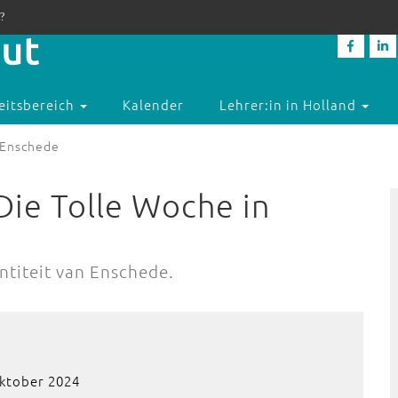
?
eitsbereich
Kalender
Lehrer:in in Holland
 Enschede
ie Tolle Woche in
entiteit van Enschede.
ktober 2024