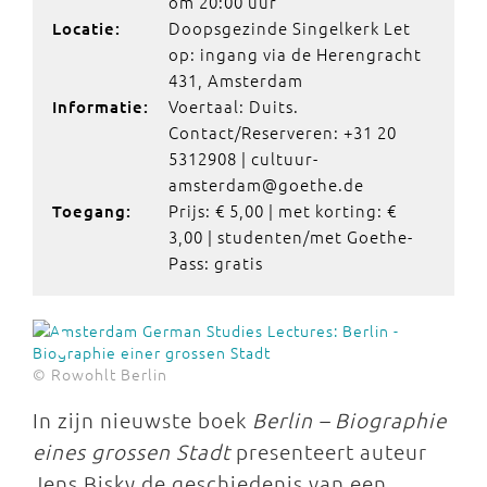
om 20:00 uur
Doopsgezinde Singelkerk Let
Locatie:
op: ingang via de Herengracht
431, Amsterdam
Voertaal: Duits.
Informatie:
Contact/Reserveren: +31 20
5312908 | cultuur-
amsterdam@goethe.de
Prijs: € 5,00 | met korting: €
Toegang:
3,00 | studenten/met Goethe-
Pass: gratis
© Rowohlt Berlin
In zijn nieuwste boek
Berlin – Biographie
eines grossen Stadt
presenteert auteur
Jens Bisky de geschiedenis van een