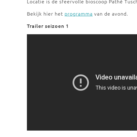
Locatie is de sfeervolle bioscoop Pathé Tusch
Bekijk hier het
programma
van de avond.
Trailer seizoen 1