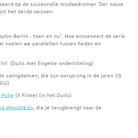
aseerd op de succesvolle misdaadroman 'Der nasse
ijnt het derde seizoen.
bylon Berlin - toen en nu'. Hoe ensceneert de serie
r voelen we parallellen tussen heden en
rlin' (Duits met Engelse ondertiteling)
e swingdansen, die zijn oorsprong in de jaren 20
SiU)
 Polle
(X Filme) (in het Duits)
and WhoSHEdo
, die je terugbrengt naar de