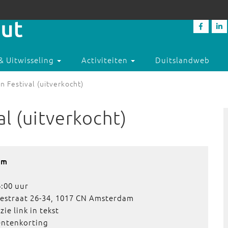
& Uitwisseling
Activiteiten
Duitslandweb
n Festival (uitverkocht)
al (uitverkocht)
am
:00 uur
eestraat 26-34, 1017 CN Amsterdam
e link in tekst
dentenkorting