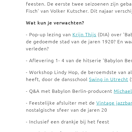
feesten. De eerste twee seizoenen zijn geb
Fisch' van Volker Kutscher. Dit najaar versch
Wat kun je verwachten?
- Pop-up lezing van
Krijn Thijs
(DIA) over 'Ba
de gedoemde stad van de jaren 1920? En waa
verleden?
- Aflevering 1- 4 van de hitserie 'Babylon Be
- Workshop Lindy Hop, de beroemdste van all
heeft, door de dansschool
Swing in Utrecht
(
- Q&A met Babylon Berlin-producent
Michael
- Feestelijke afsluiter met de
Vintage jazzb
nostalgische sfeer van de jaren 20
- Inclusief een drankje bij het feest