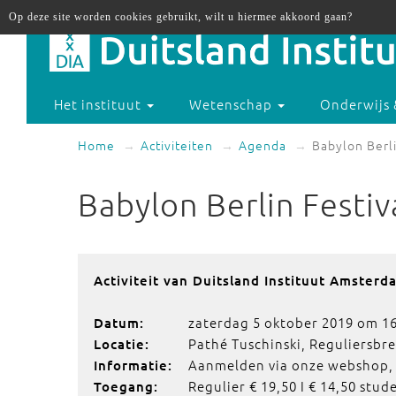
Op deze site worden cookies gebruikt, wilt u hiermee akkoord gaan?
Het instituut
Wetenschap
Onderwijs 
Home
Activiteiten
Agenda
Babylon Berli
Babylon Berlin Festiv
Activiteit van Duitsland Instituut Amsterd
zaterdag 5 oktober 2019 om 16
Datum:
Pathé Tuschinski, Reguliersbr
Locatie:
Aanmelden via onze webshop, zi
Informatie:
Regulier € 19,50 I € 14,50 stu
Toegang: