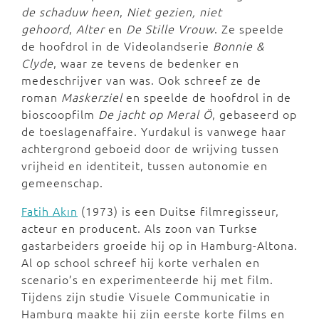
de schaduw heen
,
Niet gezien, niet
gehoord
,
Alter
en
De Stille Vrouw
. Ze speelde
de hoofdrol in de Videolandserie
Bonnie &
Clyde
, waar ze tevens de bedenker en
medeschrijver van was. Ook schreef ze de
roman
Maskerziel
en speelde de hoofdrol in de
bioscoopfilm
De jacht op Meral Ö
, gebaseerd op
de toeslagenaffaire. Yurdakul is vanwege haar
achtergrond geboeid door de wrijving tussen
vrijheid en identiteit, tussen autonomie en
gemeenschap.
Fatih Akın
(1973) is een Duitse filmregisseur,
acteur en producent. Als zoon van Turkse
gastarbeiders groeide hij op in Hamburg-Altona.
Al op school schreef hij korte verhalen en
scenario’s en experimenteerde hij met film.
Tijdens zijn studie Visuele Communicatie in
Hamburg maakte hij zijn eerste korte films en