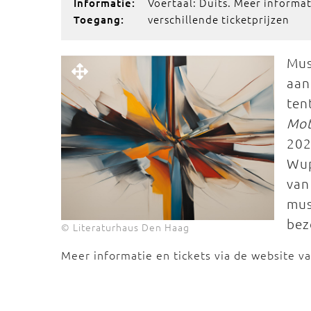
Voertaal: Duits. Meer informa
Informatie:
verschillende ticketprijzen
Toegang:
Mus
aan
ten
Mot
202
Wup
van
mus
bez
© Literaturhaus Den Haag
Meer informatie en tickets via de website v