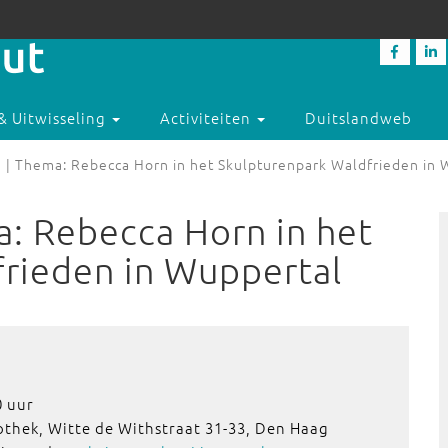
& Uitwisseling
Activiteiten
Duitslandweb
| Thema: Rebecca Horn in het Skulpturenpark Waldfrieden in 
: Rebecca Horn in het
rieden in Wuppertal
0 uur
othek, Witte de Withstraat 31-33, Den Haag