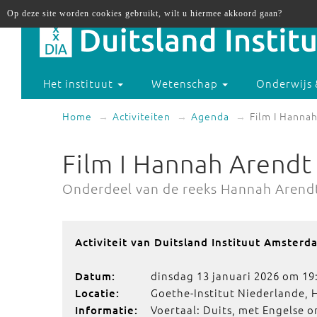
Op deze site worden cookies gebruikt, wilt u hiermee akkoord gaan?
Het instituut
Wetenschap
Onderwijs 
Home
Activiteiten
Agenda
Film I Hanna
Film I Hannah Arendt
Onderdeel van de reeks Hannah Arend
Activiteit van Duitsland Instituut Amsterd
dinsdag 13 januari 2026 om 19
Datum:
Goethe-Institut Niederlande,
Locatie:
Voertaal: Duits, met Engelse o
Informatie: