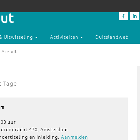
& Uitwisseling
Activiteiten
Duitslandweb
h Arendt
t Tage
am
:00 uur
 Herengracht 470, Amsterdam
ndertiteling en inleiding.
Aanmelden