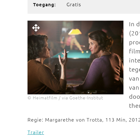
Gratis
Toegang:
In 
(20
pro
fil
int
teg
van
van
doo
© Heimatfilm / via Goethe-Institut
the
Regie: Margarethe von Trotta, 113 Min, 201
Trailer