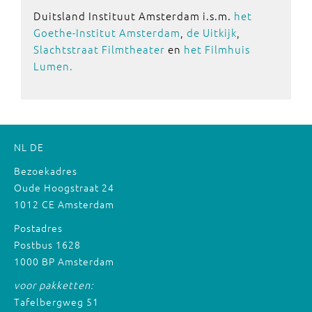
Duitsland Instituut Amsterdam i.s.m.
het
Goethe-Institut Amsterdam
,
de Uitkijk
,
Slachtstraat Filmtheater
en
het Filmhuis
Lumen.
NL
DE
Bezoekadres
Oude Hoogstraat 24
1012 CE Amsterdam
Postadres
Postbus 1628
1000 BP Amsterdam
voor pakketten:
Tafelbergweg 51