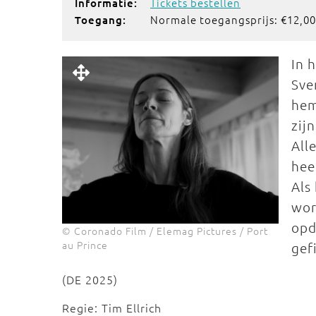
Tickets bestellen
Informatie:
Normale toegangsprijs: €12,00 
Toegang:
In 
Sve
hem
zij
All
hee
Als
wor
opd
© Coronado Film / Elemag Pictures / Port
au Prince
gef
(DE 2025)
Regie: Tim Ellrich