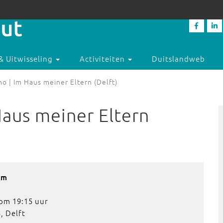
& Uitwisseling
Activiteiten
Duitslandweb
o | Im Haus meiner Eltern (Delft)
Haus meiner Eltern
am
om 19:15 uur
, Delft