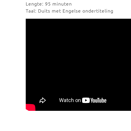
Lengte: 95 minuten
Taal: Duits met Engelse ondertiteling