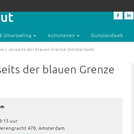
& Uitwisseling
Activiteiten
Duitslandweb
no | Jenseits der blauen Grenze (Amsterdam)
seits der blauen Grenze
am
9:15 uur
 Herengracht 470, Amsterdam