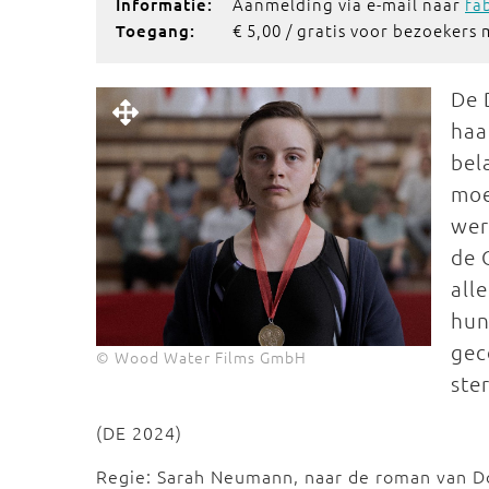
Aanmelding via e-mail naar
fa
Informatie:
€ 5,00 / gratis voor bezoekers
Toegang:
De 
haa
bel
moe
wer
de 
all
hun
gec
© Wood Water Films GmbH
ste
(DE 2024)
Regie: Sarah Neumann, naar de roman van Do