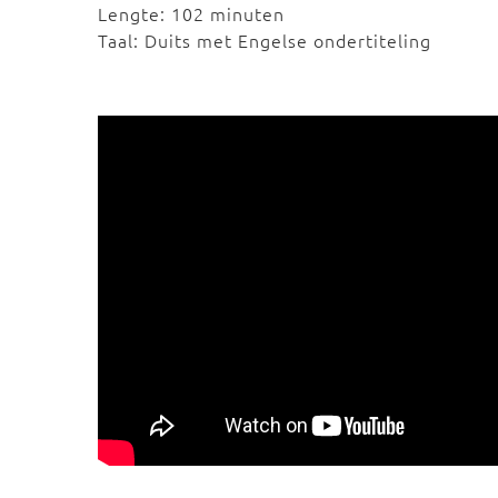
Lengte: 102 minuten
Taal: Duits met Engelse ondertiteling