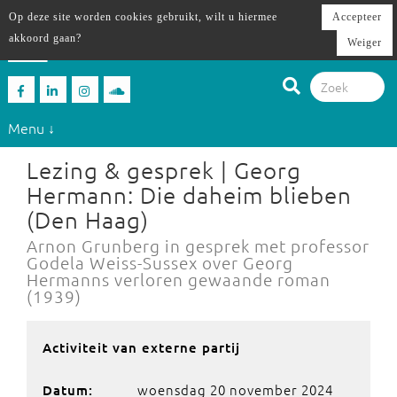
Op deze site worden cookies gebruikt, wilt u hiermee
Accepteer
akkoord gaan?
Weiger
Menu ↓
Lezing & gesprek | Georg
Hermann: Die daheim blieben
(Den Haag)
Arnon Grunberg in gesprek met professor
Godela Weiss-Sussex over Georg
Hermanns verloren gewaande roman
(1939)
Activiteit van externe partij
woensdag 20 november 2024
Datum: