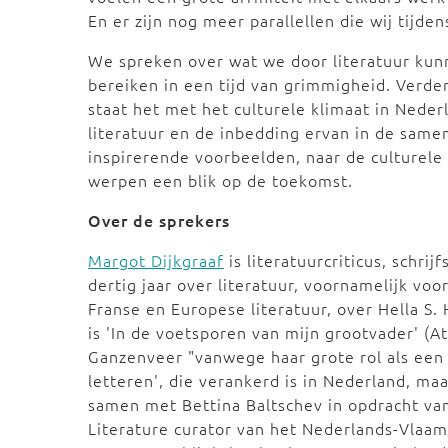
En er zijn nog meer parallellen die wij tijde
We spreken over wat we door literatuur kunn
bereiken in een tijd van grimmigheid. Verde
staat het met het culturele klimaat in Nede
literatuur en de inbedding ervan in de sam
inspirerende voorbeelden, naar de culturele
werpen een blik op de toekomst.
Over de sprekers
Margot Dijkgraaf
is literatuurcriticus, schrijf
dertig jaar over literatuur, voornamelijk v
Franse en Europese literatuur, over Hella S
is 'In de voetsporen van mijn grootvader' (A
Ganzenveer "vanwege haar grote rol als een
letteren', die verankerd is in Nederland, maa
samen met Bettina Baltschev in opdracht va
Literature curator van het Nederlands-Vlaa