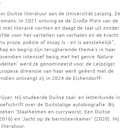
.
tse literatuur aan de Universit؜ät Leipzig. Ze
 romans. In 2021 ontving ze de
Große Preis
van de
 met literaire vormen en daagt de taal uit zonder
iefde voor het vertellen van verhalen en de kracht
u proza, poëzie of essay is - en is aanstekelijk",
schap en begrip zijn terugkerende thema's in haar
 bovendien intensief bezig met het genre
Nature
andelten' werd ze genomineerd voor de Leipziger
 Europese dimensie van haar werk geëerd met de
endien ontvangt zij in 2024 de Eichendorff-
ijver. Hij studeerde Duitse taal- en letterkunde in
schrift over de Duitstalige autobiografie. Bij
boeken 'Staalhelmen en curryworst. Een Duitse
2016) en 'Jacht op de barnsteenkamer' (2020). Hij
literatuur.