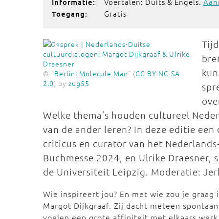
Voertalen: Duits & Engels.
Aan
Informatie:
Gratis
Toegang:
Tij
bre
kun
© "
Berlin: Molecule Man
" (
CC BY-NC-SA
2.0
) by
zug55
spr
ove
Welke thema’s houden cultureel Neder
van de ander leren? In deze editie een 
criticus en curator van het Nederland
Buchmesse 2024, en Ulrike Draesner, sc
de Universiteit Leipzig. Moderatie: Jer
Wie inspireert jou? En met wie zou je graag 
Margot Dijkgraaf. Zij dacht meteen spontaan 
voelen een grote affiniteit met elkaars werk