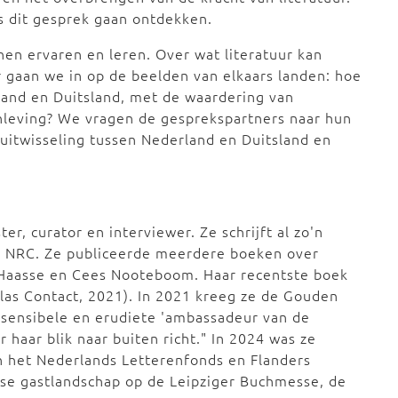
ns dit gesprek gaan ontdekken.
en ervaren en leren. Over wat literatuur kan
r gaan we in op de beelden van elkaars landen: hoe
rland en Duitsland, met de waardering van
enleving? We vragen de gesprekspartners naar hun
 uitwisseling tussen Nederland en Duitsland en
ster, curator en interviewer. Ze schrijft al zo'n
oor NRC. Ze publiceerde meerdere boeken over
. Haasse en Cees Nooteboom. Haar recentste boek
tlas Contact, 2021). In 2021 kreeg ze de Gouden
 sensibele en erudiete 'ambassadeur van de
r haar blik naar buiten richt." In 2024 was ze
n het Nederlands Letterenfonds en Flanders
mse gastlandschap op de Leipziger Buchmesse, de