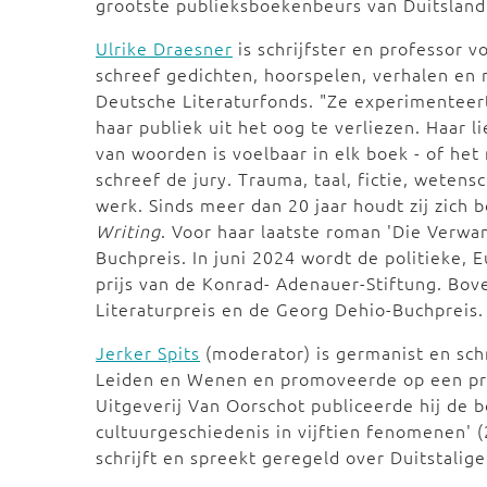
grootste publieksboekenbeurs van Duitsland
Ulrike Draesner
is schrijfster en professor voor Dui
schreef gedichten, hoorspelen, verhalen en
Deutsche Literaturfonds. "Ze experimenteert
haar publiek uit het oog te verliezen. Haar l
van woorden is voelbaar in elk boek - of het n
schreef de jury. Trauma, taal, fictie, weten
werk. Sinds meer dan 20 jaar houdt zij zich
Writing
. Voor haar laatste roman 'Die Verw
Buchpreis. In juni 2024 wordt de politieke,
prijs van de Konrad- Adenauer-Stiftung. Bov
Literaturpreis en de Georg Dehio-Buchpreis.
Jerker Spits
(moderator) is germanist en schr
Leiden en Wenen en promoveerde op een proef
Uitgeverij Van Oorschot publiceerde hij de 
cultuurgeschiedenis in vijftien fenomenen' (
schrijft en spreekt geregeld over Duitstalige 