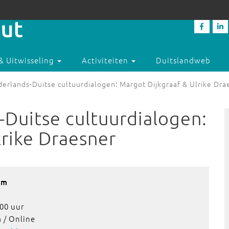
& Uitwisseling
Activiteiten
Duitslandweb
derlands-Duitse cultuurdialogen: Margot Dijkgraaf & Ulrike Dra
-Duitse cultuurdialogen:
lrike Draesner
am
00 uur
 / Online