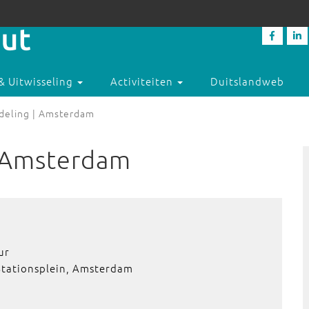
& Uitwisseling
Activiteiten
Duitslandweb
ndeling | Amsterdam
| Amsterdam
ur
Stationsplein, Amsterdam