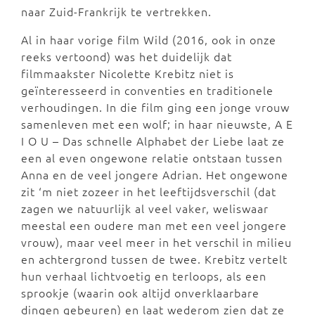
naar Zuid-Frankrijk te vertrekken.
Al in haar vorige film Wild (2016, ook in onze
reeks vertoond) was het duidelijk dat
filmmaakster Nicolette Krebitz niet is
geïnteresseerd in conventies en traditionele
verhoudingen. In die film ging een jonge vrouw
samenleven met een wolf; in haar nieuwste, A E
I O U – Das schnelle Alphabet der Liebe laat ze
een al even ongewone relatie ontstaan tussen
Anna en de veel jongere Adrian. Het ongewone
zit ‘m niet zozeer in het leeftijdsverschil (dat
zagen we natuurlijk al veel vaker, weliswaar
meestal een oudere man met een veel jongere
vrouw), maar veel meer in het verschil in milieu
en achtergrond tussen de twee. Krebitz vertelt
hun verhaal lichtvoetig en terloops, als een
sprookje (waarin ook altijd onverklaarbare
dingen gebeuren) en laat wederom zien dat ze