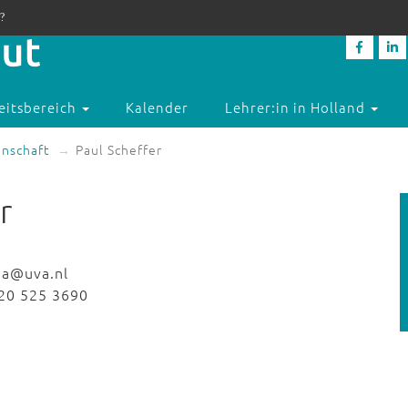
?
eitsbereich
Kalender
Lehrer:in in Holland
enschaft
Paul Scheffer
r
ia@uva.nl
20 525 3690