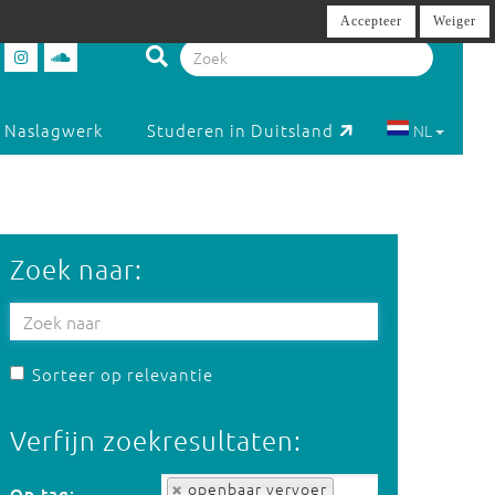
Accepteer
Weiger
Naslagwerk
Studeren in Duitsland
NL
Zoek naar:
Sorteer op relevantie
Verfijn zoekresultaten:
Op tag:
openbaar vervoer
Op tag: