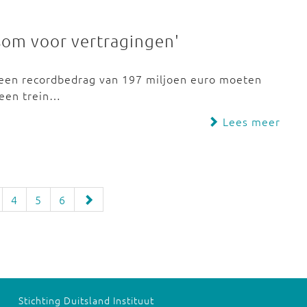
som voor vertragingen'
r een recordbedrag van 197 miljoen euro moeten
 een trein…
Lees meer
4
5
6
Stichting Duitsland Instituut