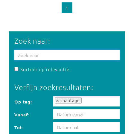
1
Zoek naar:
Sorteer op relevantie
Verfijn zoekresultaten:
Op tag:
chantage
Op tag:
Vanaf:
Tot: