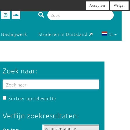
Accepteer
Weiger
Naslagwerk
Studeren in Duitsland
NL
Zoek naar:
Sorteer op relevantie
Verfijn zoekresultaten:
Op tag:
buitenlandse
Op tag: