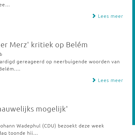
twee…
Lees meer
ver Merz' kritiek op Belém
eb
twaardigd gereageerd op neerbuigende woorden van
d Belém.…
Lees meer
nauwelijks mogelijk'
 Johann Wadephul (CDU) bezoekt deze week
rdag toonde hij…