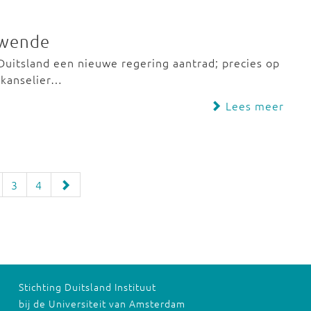
nwende
 Duitsland een nieuwe regering aantrad; precies op
skanselier…
Lees meer
3
4
Stichting Duitsland Instituut
bij de Universiteit van Amsterdam