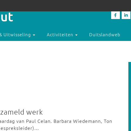
& Uitwisseling
Activiteiten
Duitslandweb
erzameld werk
jaardag van Paul Celan. Barbara Wiedemann, Ton
(gespreksleider)…