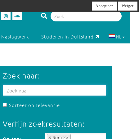
Accepteer
Weiger
Naslagwerk
Studeren in Duitsland
NL
Zoek naar:
Sorteer op relevantie
Verfijn zoekresultaten:
Op tag:
Spui 25
Op tag: