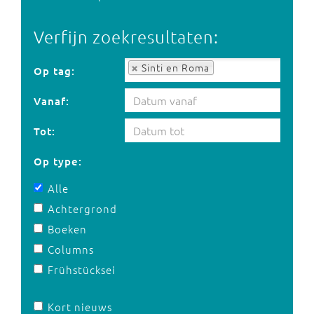
Verfijn zoekresultaten:
Op tag:
Sinti en Roma
Op tag:
Vanaf:
Tot:
Op type:
Alle
Achtergrond
Boeken
Columns
Frühstücksei
Kort nieuws