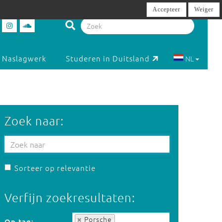
Accepteer
Weiger
Naslagwerk
Studeren in Duitsland
NL
Zoek naar:
Sorteer op relevantie
Verfijn zoekresultaten:
Op tag:
Porsche
Op tag: