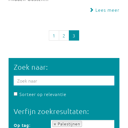
Lees meer
1
2
3
Zoek naar:
Sorteer op relevantie
Verfijn zoekresultaten:
Op tag:
Palestijnen
Op tag: