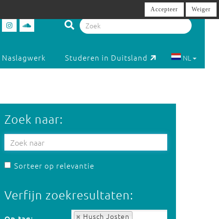
Accepteer
Weiger
Naslagwerk
Studeren in Duitsland
NL
Zoek naar:
Sorteer op relevantie
Verfijn zoekresultaten:
Op tag:
Husch Josten
Op tag: