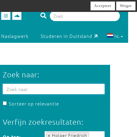
Accepteer
Weiger
Naslagwerk
Studeren in Duitsland
NL
Zoek naar:
Sorteer op relevantie
Verfijn zoekresultaten:
Op tag:
Holger Friedrich
Op tag: