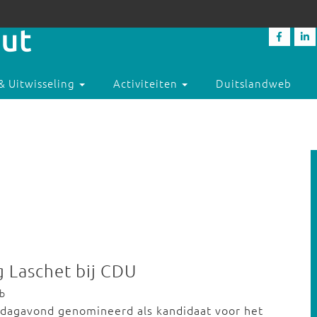
& Uitwisseling
Activiteiten
Duitslandweb
g Laschet bij CDU
eb
ndagavond genomineerd als kandidaat voor het