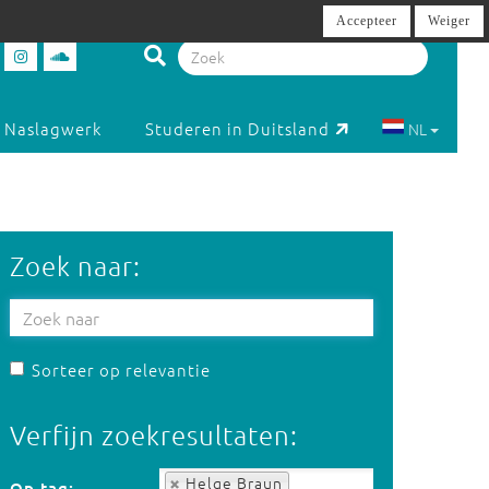
Accepteer
Weiger
Naslagwerk
Studeren in Duitsland
NL
Zoek naar:
Sorteer op relevantie
Verfijn zoekresultaten:
Op tag:
Helge Braun
Op tag: