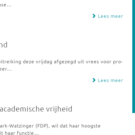
jnse…
Lees meer
and
treiking deze vrijdag afgezegd uit vrees voor pro-
veer…
Lees meer
 academische vrijheid
ark-Watzinger (FDP), wil dat haar hoogste
it haar functie…