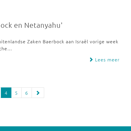
bock en Netanyahu'
uitenlandse Zaken Baerbock aan Israël vorige week
ische…
Lees meer
4
5
6