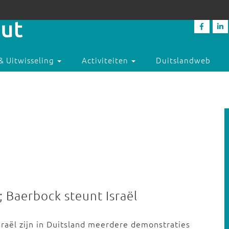
& Uitwisseling
Activiteiten
Duitslandweb
n; Baerbock steunt Israël
sraël zijn in Duitsland meerdere demonstraties