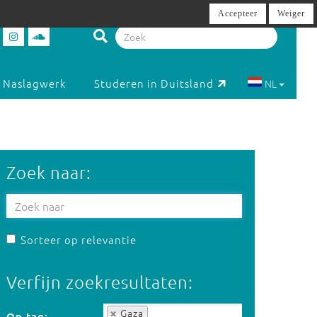
Accepteer
Weiger
Naslagwerk
Studeren in Duitsland
NL
Zoek naar:
Sorteer op relevantie
Verfijn zoekresultaten:
Op tag:
Gaza
Op tag: