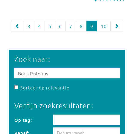
3
4
5
6
7
8
9
10
Zoek naar:
Sorteer op relevantie
Verfijn zoekresultaten:
Op tag:
Op tag:
Vanaf: