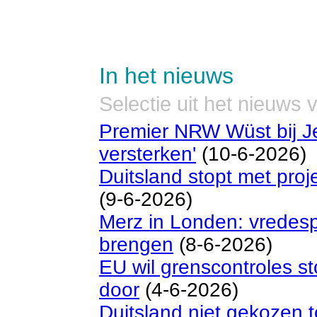
In het nieuws
Selectie uit het nieuws
Premier NRW Wüst bij J
versterken'
(10-6-2026)
Duitsland stopt met proj
(9-6-2026)
Merz in Londen: vredes
brengen
(8-6-2026)
EU wil grenscontroles s
door
(4-6-2026)
Duitsland niet gekozen tot