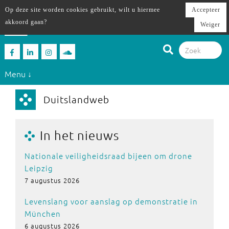
Op deze site worden cookies gebruikt, wilt u hiermee
Accepteer
akkoord gaan?
Weiger
Menu ↓
Duitslandweb
In het nieuws
Nationale veiligheidsraad bijeen om drone
Leipzig
7 augustus 2026
Levenslang voor aanslag op demonstratie in
München
6 augustus 2026