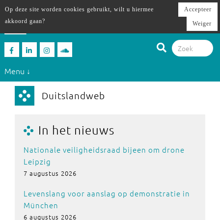
Op deze site worden cookies gebruikt, wilt u hiermee
Accepteer
akkoord gaan?
Weiger
Menu ↓
Duitslandweb
In het nieuws
Nationale veiligheidsraad bijeen om drone
Leipzig
7 augustus 2026
Levenslang voor aanslag op demonstratie in
München
6 augustus 2026